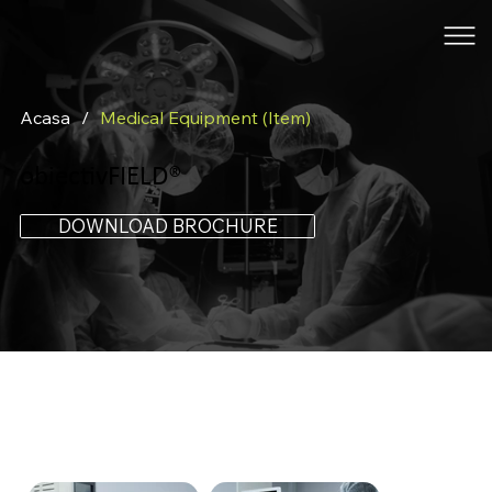
Acasa
/
Medical Equipment (Item)
obiectivFIELD®
DOWNLOAD BROCHURE