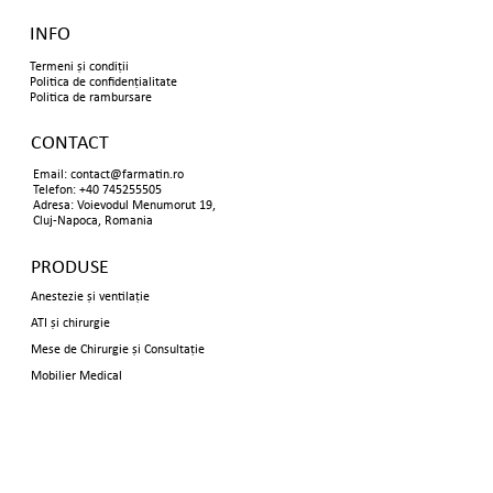
INFO
Termeni și condiții
Politica de confidențialitate
Politica de rambursare
CONTACT
Email:
contact@farmatin.ro
Telefon: +40 745255505
Adresa: Voievodul Menumorut 19,
Cluj-Napoca, Romania
PRODUSE
Anestezie și ventilație
ATI și chirurgie
Mese de Chirurgie și Consultație
Mobilier Medical