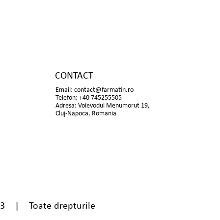
CONTACT
Email:
contact@farmatin.ro
Telefon: +40 745255505
Adresa: Voievodul Menumorut 19,
Cluj-Napoca, Romania
13 | Toate drepturile