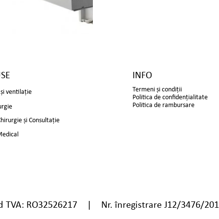
SE
INFO
Termeni și condiții
și ventilație
Politica de confidențialitate
Politica de rambursare
urgie
irurgie și Consultație
Medical
TVA: RO32526217 | Nr. înregistrare J12/3476/20