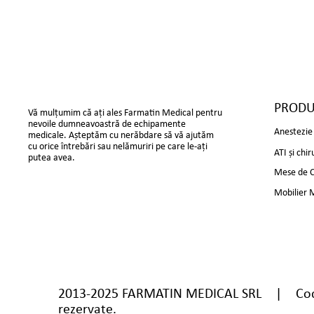
PRODU
Vă mulțumim că ați ales Farmatin Medical pentru
nevoile dumneavoastră de echipamente
Anestezie 
medicale. Așteptăm cu nerăbdare să vă ajutăm
cu orice întrebări sau nelămuriri pe care le-ați
ATI și chir
putea avea.
Mese de Ch
Mobilier 
2013-2025 FARMATIN MEDICAL SRL | Cod 
rezervate.