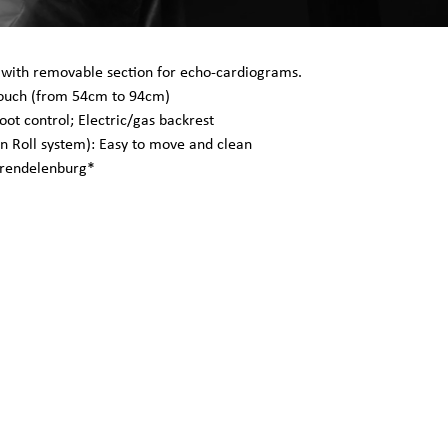
y with removable section for echo-cardiograms.
 couch (from 54cm to 94cm)
ot control; Electric/gas backrest
’n Roll system): Easy to move and clean
Trendelenburg*