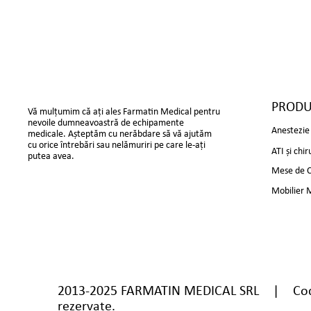
PRODU
Vă mulțumim că ați ales Farmatin Medical pentru
nevoile dumneavoastră de echipamente
Anestezie 
medicale. Așteptăm cu nerăbdare să vă ajutăm
cu orice întrebări sau nelămuriri pe care le-ați
ATI și chir
putea avea.
Mese de Ch
Mobilier 
2013-2025 FARMATIN MEDICAL SRL | Cod 
rezervate.