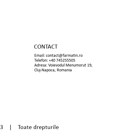
CONTACT
Email:
contact@farmatin.ro
Telefon: +40 745255505
Adresa: Voievodul Menumorut 19,
Cluj-Napoca, Romania
13 | Toate drepturile