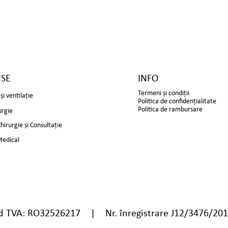
SE
INFO
Termeni și condiții
și ventilație
Politica de confidențialitate
Politica de rambursare
urgie
irurgie și Consultație
Medical
TVA: RO32526217 | Nr. înregistrare J12/3476/20