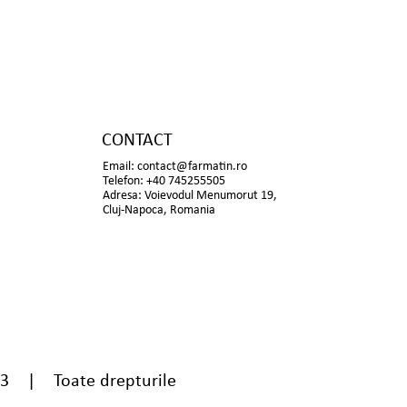
CONTACT
Email:
contact@farmatin.ro
Telefon: +40 745255505
Adresa: Voievodul Menumorut 19,
Cluj-Napoca, Romania
13 | Toate drepturile