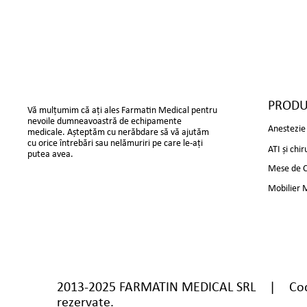
PRODU
Vă mulțumim că ați ales Farmatin Medical pentru
nevoile dumneavoastră de echipamente
Anestezie 
medicale. Așteptăm cu nerăbdare să vă ajutăm
cu orice întrebări sau nelămuriri pe care le-ați
ATI și chir
putea avea.
Mese de Ch
Mobilier 
2013-2025 FARMATIN MEDICAL SRL | Cod 
rezervate.