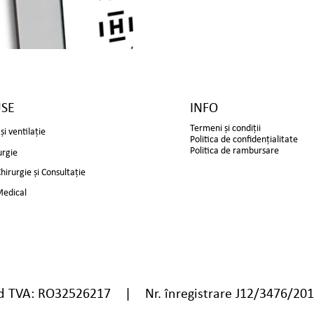
SE
INFO
Termeni și condiții
și ventilație
Politica de confidențialitate
Politica de rambursare
urgie
irurgie și Consultație
Medical
TVA: RO32526217 | Nr. înregistrare J12/3476/20