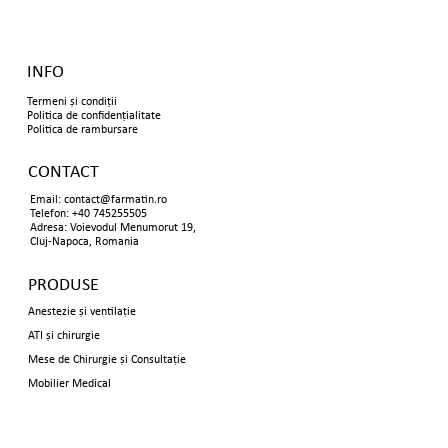
INFO
Termeni și condiții
Politica de confidențialitate
Politica de rambursare
CONTACT
Email:
contact@farmatin.ro
Telefon: +40 745255505
Adresa: Voievodul Menumorut 19,
Cluj-Napoca, Romania
PRODUSE
Anestezie și ventilație
ATI și chirurgie
Mese de Chirurgie și Consultație
Mobilier Medical