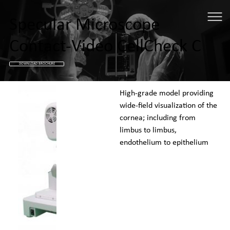
Specular Microscope
Contact-Video CellCheck C
DOWNLOAD BROCHURE
High-grade model providing 
wide-field visualization of the 
cornea; including from 
limbus to limbus, 
endothelium to epithelium