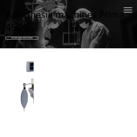
Anesthesia machines Prima
450
DOWNLOAD BROCHURE