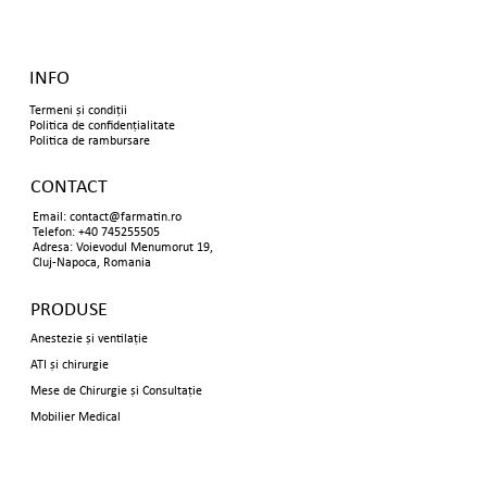
INFO
Termeni și condiții
Politica de confidențialitate
Politica de rambursare
CONTACT
Email:
contact@farmatin.ro
Telefon: +40 745255505
Adresa: Voievodul Menumorut 19,
Cluj-Napoca, Romania
PRODUSE
Anestezie și ventilație
ATI și chirurgie
Mese de Chirurgie și Consultație
Mobilier Medical